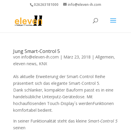
026263181000
info@eleven-ih.com
Jung Smart-Control 5
von
info@eleven-ih.com
|
März 23, 2018
|
Allgemein
,
eleven news
,
KNX
Als aktuelle Erweiterung der Smart-Control Reihe
präsentiert sich das elegante Smart-Control 5.
Dank schlanker, kompakter Bauform passt es in eine
handelsübliche Unterputz-Gerätedose. Mit
hochauflösenden Touch-Display´s werdenFunktionen
komfortabel bedient.
In seiner Funktionalität steht das kleine
Smart-Control 5
seinen