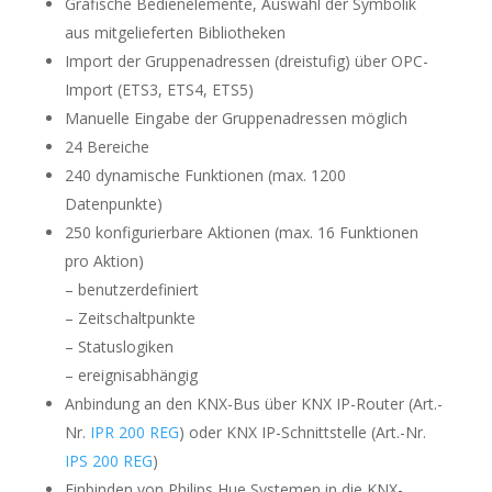
Grafische Bedienelemente, Auswahl der Symbolik
aus mitgelieferten Bibliotheken
Import der Gruppenadressen (dreistufig) über OPC-
Import (ETS3, ETS4, ETS5)
Manuelle Eingabe der Gruppenadressen möglich
24 Bereiche
240 dynamische Funktionen (max. 1200
Datenpunkte)
250 konfigurierbare Aktionen (max. 16 Funktionen
pro Aktion)
– benutzerdefiniert
– Zeitschaltpunkte
– Statuslogiken
– ereignisabhängig
Anbindung an den KNX-Bus über KNX IP-Router (Art.-
Nr.
IPR 200 REG
) oder KNX IP-Schnittstelle (Art.-Nr.
IPS 200 REG
)
Einbinden von Philips Hue Systemen in die KNX-