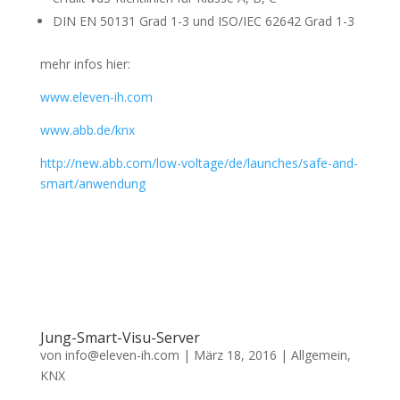
DIN EN 50131 Grad 1-3 und ISO/IEC 62642 Grad 1-3
mehr infos hier:
www.eleven-ih.com
www.abb.de/knx
http://new.abb.com/low-voltage/de/launches/safe-and-
smart/anwendung
Jung-Smart-Visu-Server
von
info@eleven-ih.com
|
März 18, 2016
|
Allgemein
,
KNX