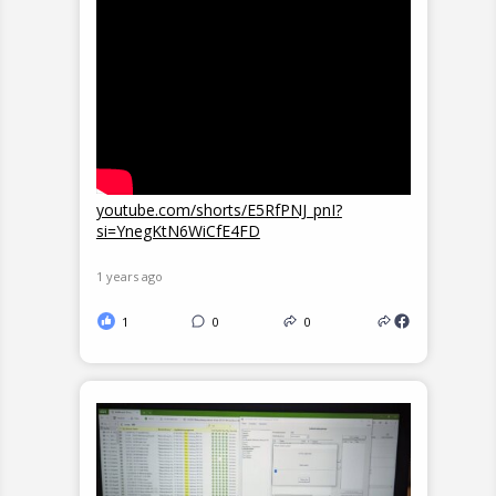
youtube.com/shorts/E5RfPNJ_pnI?
si=YnegKtN6WiCfE4FD
1 years ago
1
0
0