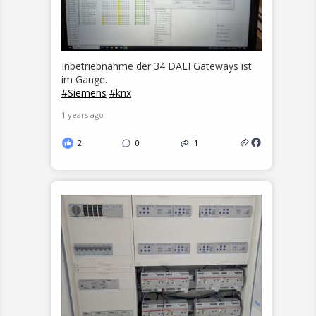
Inbetriebnahme der 34 DALI Gateways ist
im Gange.
#Siemens
#knx
1 years ago
2
0
1