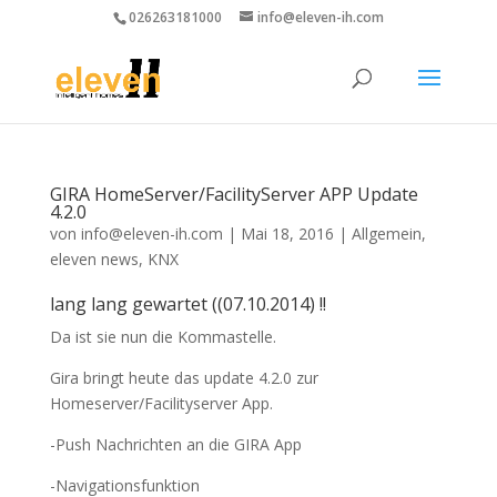
026263181000
info@eleven-ih.com
GIRA HomeServer/FacilityServer APP Update
4.2.0
von
info@eleven-ih.com
|
Mai 18, 2016
|
Allgemein
,
eleven news
,
KNX
lang lang gewartet ((07.10.2014) !!
Da ist sie nun die Kommastelle.
Gira bringt heute das update 4.2.0 zur
Homeserver/Facilityserver App.
-Push Nachrichten an die GIRA App
-Navigationsfunktion