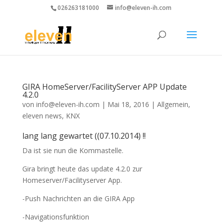
026263181000
info@eleven-ih.com
GIRA HomeServer/FacilityServer APP Update
4.2.0
von
info@eleven-ih.com
|
Mai 18, 2016
|
Allgemein
,
eleven news
,
KNX
lang lang gewartet ((07.10.2014) !!
Da ist sie nun die Kommastelle.
Gira bringt heute das update 4.2.0 zur
Homeserver/Facilityserver App.
-Push Nachrichten an die GIRA App
-Navigationsfunktion