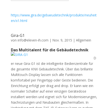
https://www.gira.de/gebaeudetechnik/produkte/neuheit
en/x1.html
Gira-G1
von
info@eleven-ih.com
|
Nov. 9, 2015
|
Allgemein
Das Multitalent für die Gebäudetechnik
D
er neue Gira-G1 ist die intelligente Bedienzentrale für
die gesamte KNX Gebäudetechnik. Über das brillante
Multitouch-Display lassen sich alle Funktionen
komfortabel per Fingertipp oder Geste bedienen. Die
Einrichtung erfolgt per drag and drop. Er kann wie ein
normaler Schalter auf einer einzigen Gerätedose
installiert werden und eignet sich für Modernisierungen,
Nachrüstungen und Neubauten gleichermaßen. In
Verbindung mit dem TKS-IP-Gateway kann er zudem