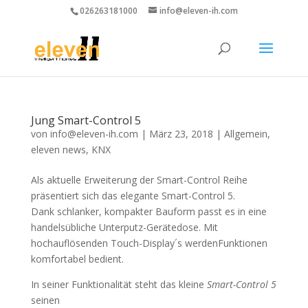
026263181000
info@eleven-ih.com
Jung Smart-Control 5
von
info@eleven-ih.com
|
März 23, 2018
|
Allgemein
,
eleven news
,
KNX
Als aktuelle Erweiterung der Smart-Control Reihe
präsentiert sich das elegante Smart-Control 5.
Dank schlanker, kompakter Bauform passt es in eine
handelsübliche Unterputz-Gerätedose. Mit
hochauflösenden Touch-Display´s werdenFunktionen
komfortabel bedient.
In seiner Funktionalität steht das kleine
Smart-Control 5
seinen