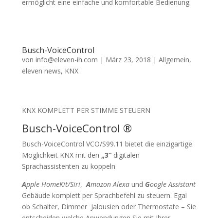
ermöglicht eine einfache und komfortable Bedienung.
Busch-VoiceControl
von
info@eleven-ih.com
|
März 23, 2018
|
Allgemein
,
eleven news
,
KNX
KNX KOMPLETT PER STIMME STEUERN
Busch-VoiceControl ®
Busch-VoiceControl VCO/S99.11 bietet die einzigartige
Möglichkeit KNX mit den
„3“
digitalen
Sprachassistenten zu koppeln
A
pple HomeKit/Siri
,
A
mazon Alexa
und
G
oogle Assistant
Gebäude komplett per Sprachbefehl zu steuern. Egal
ob Schalter, Dimmer Jalousien oder Thermostate – Sie
entscheiden welche Anwendungen Sie mit Ihrer