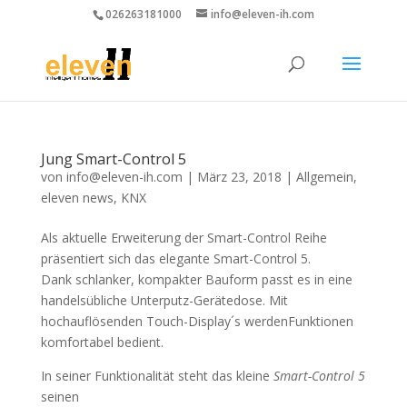
026263181000
info@eleven-ih.com
Jung Smart-Control 5
von
info@eleven-ih.com
|
März 23, 2018
|
Allgemein
,
eleven news
,
KNX
Als aktuelle Erweiterung der Smart-Control Reihe
präsentiert sich das elegante Smart-Control 5.
Dank schlanker, kompakter Bauform passt es in eine
handelsübliche Unterputz-Gerätedose. Mit
hochauflösenden Touch-Display´s werdenFunktionen
komfortabel bedient.
In seiner Funktionalität steht das kleine
Smart-Control 5
seinen