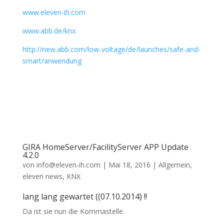
www.eleven-ih.com
www.abb.de/knx
http://new.abb.com/low-voltage/de/launches/safe-and-
smart/anwendung
GIRA HomeServer/FacilityServer APP Update
4.2.0
von
info@eleven-ih.com
|
Mai 18, 2016
|
Allgemein
,
eleven news
,
KNX
lang lang gewartet ((07.10.2014) !!
Da ist sie nun die Kommastelle.