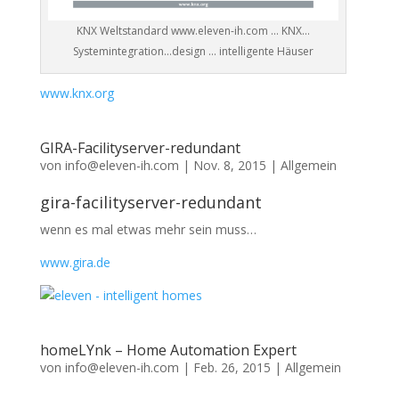
KNX Weltstandard www.eleven-ih.com … KNX…
Systemintegration…design … intelligente Häuser
www.knx.org
GIRA-Facilityserver-redundant
von
info@eleven-ih.com
|
Nov. 8, 2015
|
Allgemein
gira-facilityserver-redundant
wenn es mal etwas mehr sein muss…
www.gira.de
homeLYnk – Home Automation Expert
von
info@eleven-ih.com
|
Feb. 26, 2015
|
Allgemein