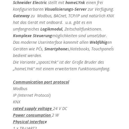
Schneider Electric
stellt mit
homeLYnk
einen frei
konfigurierbaren
Visualisierungs-Server
zur Verfügung.
Gateway
zu
Modbus, BACnet, TCP/IP und natürlich KNX
hat das Gerät mit onBoard. u.a. gibt es ein
umfangreiches
Logikmodul,
Zeitschaltfunktionen.
Komplexe Steuerung
möglichkeiten sind umsetzbar.
Das moderne Userinterface kannmit allen
Webfähig
en
Geräten wie PC´s,
Smartphone
s,Notebooks, Touchpanel´s
bedient werden.
Die Variante „spaceLYnk“ ist der Große Bruder des
„homeLYnk“ mit einem erweitertem Funktionsumfang.
Communication port protocol
Modbus
IP (Internet Protocol)
KNX
rated supply voltage
24 V DC
Power consumption
2 W
Physical interfac
e
1 x TP-UART2