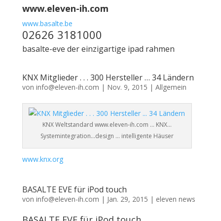
www.eleven-ih.com
www.basalte.be
02626 3181000
basalte-eve der einzigartige ipad rahmen
KNX Mitglieder . . . 300 Hersteller … 34 Ländern
von
info@eleven-ih.com
|
Nov. 9, 2015
|
Allgemein
KNX Weltstandard www.eleven-ih.com … KNX…
Systemintegration…design … intelligente Häuser
www.knx.org
BASALTE EVE für iPod touch
von
info@eleven-ih.com
|
Jan. 29, 2015
|
eleven news
BASALTE EVE für iPod touch