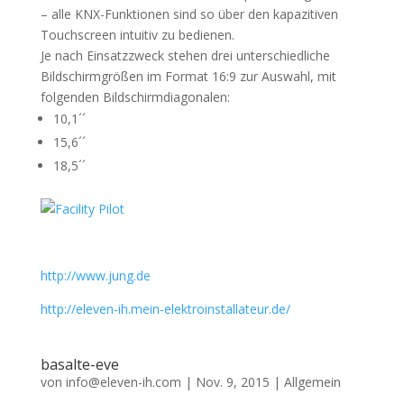
– alle KNX-Funktionen sind so über den kapazitiven
Touchscreen intuitiv zu bedienen.
Je nach Einsatzzweck stehen drei unterschiedliche
Bildschirmgrößen im Format 16:9 zur Auswahl, mit
folgenden Bildschirmdiagonalen:
10,1´´
15,6´´
18,5´´
http://www.jung.de
http://eleven-ih.mein-elektroinstallateur.de/
basalte-eve
von
info@eleven-ih.com
|
Nov. 9, 2015
|
Allgemein