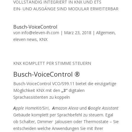
VOLLSTÄNDIG INTEGRIERT IN KNX UND ETS
EIN- UND AUSGÄNGE SIND MODULAR ERWEITERBAR
Busch-VoiceControl
von
info@eleven-ih.com
|
März 23, 2018
|
Allgemein
,
eleven news
,
KNX
KNX KOMPLETT PER STIMME STEUERN
Busch-VoiceControl ®
Busch-VoiceControl VCO/S99.11 bietet die einzigartige
Möglichkeit KNX mit den
„3“
digitalen
Sprachassistenten zu koppeln
A
pple HomeKit/Siri
,
A
mazon Alexa
und
G
oogle Assistant
Gebäude komplett per Sprachbefehl zu steuern. Egal
ob Schalter, Dimmer Jalousien oder Thermostate – Sie
entscheiden welche Anwendungen Sie mit Ihrer